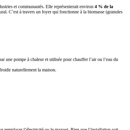
dustries et communautés. Elle représenterait environ
4 % de la
 rural. C’est à travers un foyer qui fonctionne à la biomasse (granules
par une pompe à chaleur et utilisée pour chauffer l’air ou l’eau du
efroidir naturellement la maison.
remplacer l’électricité ou le mazout. Bien que l’installation soit