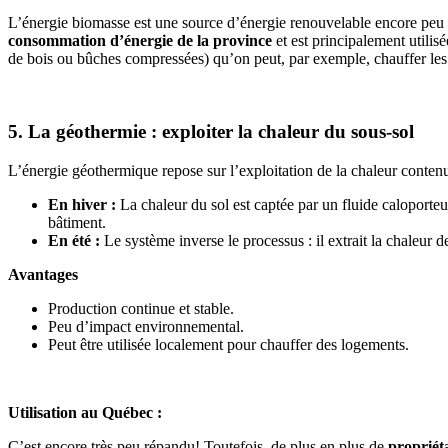
L’énergie biomasse est une source d’énergie renouvelable encore peu e
consommation d’énergie de la province
et est principalement utilisé
de bois ou bûches compressées) qu’on peut, par exemple, chauffer les
5. La géothermie : exploiter la chaleur du sous-sol
L’énergie géothermique repose sur l’exploitation de la chaleur contenue
En hiver :
La chaleur du sol est captée par un fluide caloporteu
bâtiment.
En été :
Le système inverse le processus : il extrait la chaleur de
Avantages
Production continue et stable.
Peu d’impact environnemental.
Peut être utilisée localement pour chauffer des logements.
Utilisation au Québec :
C’est encore très peu répandu! Toutefois, de plus en plus de
propriét